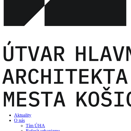
Aktuality
O nás
Tím ÚHA
Referát urbanizmu