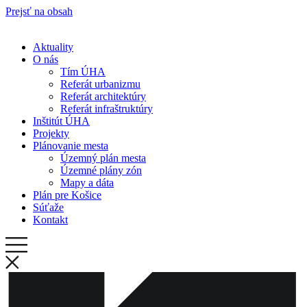
Prejsť na obsah
Aktuality
O nás
Tím ÚHA
Referát urbanizmu
Referát architektúry
Referát infraštruktúry
Inštitút ÚHA
Projekty
Plánovanie mesta
Územný plán mesta
Územné plány zón
Mapy a dáta
Plán pre Košice
Súťaže
Kontakt