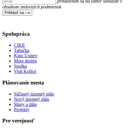
prihlásením sa na odber súhlasíte s
obsahom zmluvných podmienok
Prihlásiť sa
Spolupráca
CIKE
Tabačka
Kino Úsmev
More design
Spolka
Visit Košice
Plánovanie mesta
Súčasný územný plán
Nový územný plán
Mapy a dáta
Projekty
Pre verejnosť