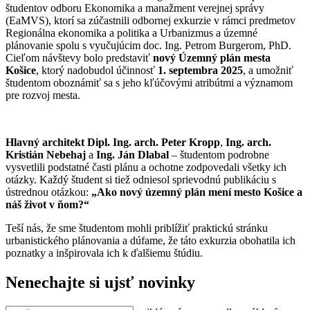
študentov odboru Ekonomika a manažment verejnej správy
(EaMVS), ktorí sa zúčastnili odbornej exkurzie v rámci predmetov
Regionálna ekonomika a politika a Urbanizmus a územné
plánovanie spolu s vyučujúcim doc. Ing. Petrom Burgerom, PhD.
Cieľom návštevy bolo predstaviť
nový Územný plán mesta
Košice
, ktorý nadobudol účinnosť
1. septembra 2025
, a umožniť
študentom oboznámiť sa s jeho kľúčovými atribútmi a významom
pre rozvoj mesta.
Hlavný architekt Dipl. Ing. arch. Peter Kropp
,
Ing. arch.
Kristián Nebehaj
a
Ing. Ján Dlabal
– študentom podrobne
vysvetlili podstatné časti plánu a ochotne zodpovedali všetky ich
otázky. Každý študent si tiež odniesol sprievodnú publikáciu s
ústrednou otázkou:
„Ako nový územný plán mení mesto Košice a
náš život v ňom?“
Teší nás, že sme študentom mohli priblížiť praktickú stránku
urbanistického plánovania a dúfame, že táto exkurzia obohatila ich
poznatky a inšpirovala ich k ďalšiemu štúdiu.
Nenechajte si ujsť novinky