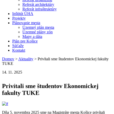
Referát architektúry
Referát infraštruktúry
Inštitút ÚHA
Projekty
Plánovanie mesta
Územný plán mesta
Územné plány zón
Mapy a dáta
Plán pre Košice
Súťaže
Kontakt
Domov
>
Aktuality
>
Privítali sme študentov Ekonomickej fakulty
TUKE
14. 11. 2025
Privítali sme študentov Ekonomickej
fakulty TUKE
Dňa 5. novembra 2025 sme na Magistráte mesta Košice privítali